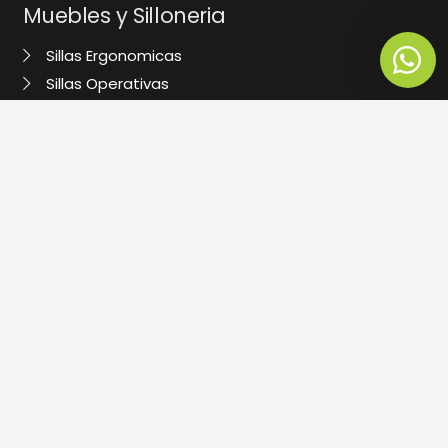
Muebles y Silloneria
Sillas Ergonomicas
Sillas Operativas
Silas de Visita
Lockers de Metal
Tandem para Salas de Espera
Contáctanos
info@computerstoreperu.com
+1 250 7694
988 080 718
994 147 257
Los Cedros de Villa, Chorrillos