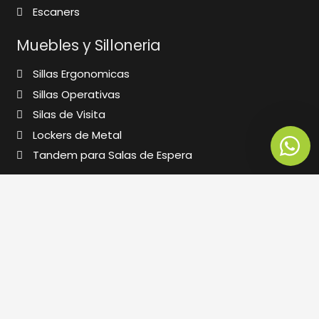
Escaners
Muebles y Silloneria
Sillas Ergonomicas
Sillas Operativas
Silas de Visita
Lockers de Metal
Tandem para Salas de Espera
Contáctanos
info@computerstoreperu.com
+1 250 7694
988 080 718
994 147 257