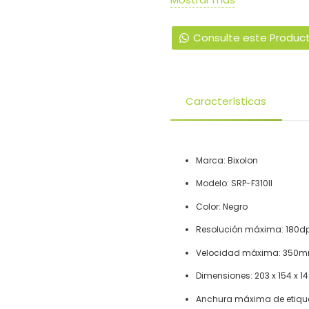
Consulte este Produc
Características
Marca: Bixolon
Modelo: SRP-F310II
Color: Negro
Resolución máxima: 180dp
Velocidad máxima: 350
Dimensiones: 203 x 154 x 
Anchura máxima de etiq