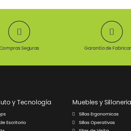
Compras Seguras
Garantía de Fabrica
to y Tecnología
Muebles y Silloneri
ops
Sillas Ergonomicas
e Escritorio
Sillas Operativas
ts
Silas de Visita