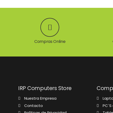
Compras Online
IRP Computers Store
Compu
Nuestra Empresa
Lapt
Contacto
PC´S d
Políticas de Privacidad
Table