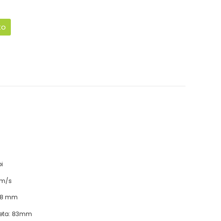
to
i
mm/s
148 mm
ueta: 83mm