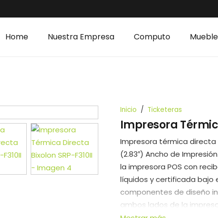
Home
Nuestra Empresa
Computo
Muebles
Cintas para Impresor
Inicio
/
Ticketeras
Impresora Térmica
Impresora térmica directa
(2.83″) Ancho de Impresión
la impresora POS con recibo 
líquidos y certificada bajo 
componentes de diseño inc
ambos lados de la impresor
en el interior.
Mostrar más