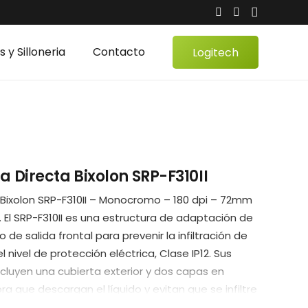
 y Silloneria
Contacto
Logitech
as
 Directa Bixolon SRP-F310II
 Bixolon SRP-F310II – Monocromo – 180 dpi – 72mm
. El SRP-F310II es una estructura de adaptación de
de salida frontal para prevenir la infiltración de
el nivel de protección eléctrica, Clase IP12. Sus
luyen una cubierta exterior y dos capas en
a que descargan el líquido y evitan que se infiltre