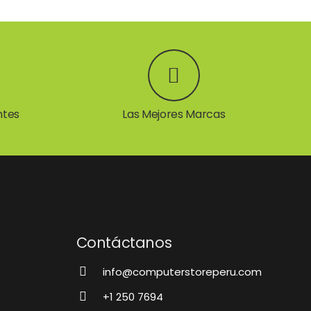
ntes
Las Mejores Marcas
a
Contáctanos
info@computerstoreperu.com
+1 250 7694