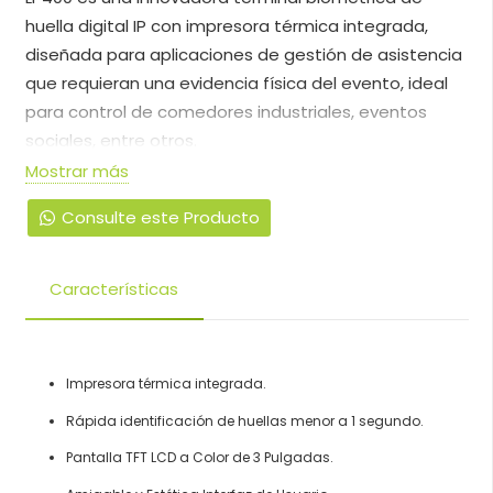
huella digital IP con impresora térmica integrada,
diseñada para aplicaciones de gestión de asistencia
que requieran una evidencia física del evento, ideal
para control de comedores industriales, eventos
sociales, entre otros.
Mostrar más
Al realizarse una veriﬁcación exitosa, se imprime un
Consulte este Producto
ticket con la información del evento incluyendo el
nombre del usuario, número de ID, fecha, hora,
nombre de la compañía, estado, etc. ofreciendo
Características
diferentes formatos de impresión.
Es posible realizar la administración de la terminal por
Impresora térmica integrada.
la red de datos mediante su interfaz TCP/IP y cuenta
con puerto USB para la transferencia manual de
Rápida identificación de huellas menor a 1 segundo.
datos usando una memoria USB.
Pantalla TFT LCD a Color de 3 Pulgadas.